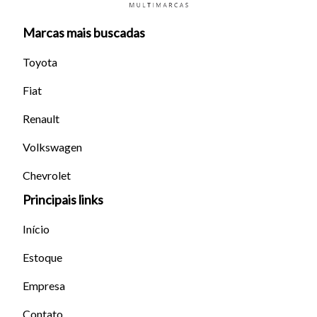
Marcas mais buscadas
Toyota
Fiat
Tamanho do texto
Renault
Volkswagen
Para aumentar ou diminuir a fonte em nosso site, utilize os
atalhos Ctrl+ (para aumentar) e Ctrl- (para diminuir) no seu
Chevrolet
teclado.
Principais links
Início
Fechar
Estoque
Empresa
Contato