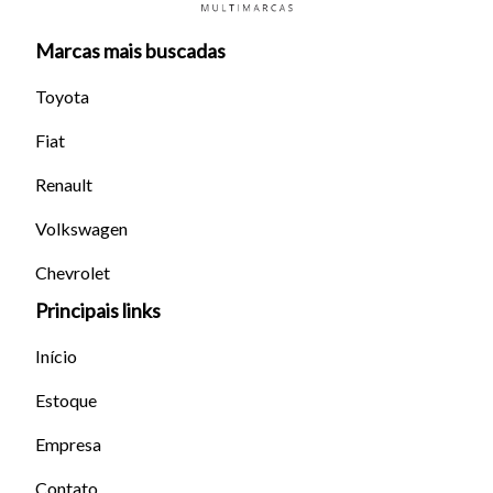
Marcas mais buscadas
Toyota
Fiat
Tamanho do texto
Renault
Volkswagen
Para aumentar ou diminuir a fonte em nosso site, utilize os
atalhos Ctrl+ (para aumentar) e Ctrl- (para diminuir) no seu
Chevrolet
teclado.
Principais links
Início
Fechar
Estoque
Empresa
Contato