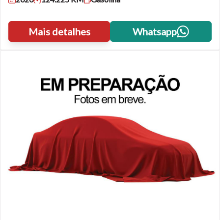
atalhos Ctrl+ (para aumentar) e Ctrl- (para diminuir) no seu
teclado.
Mais detalhes
Whatsapp
Fechar