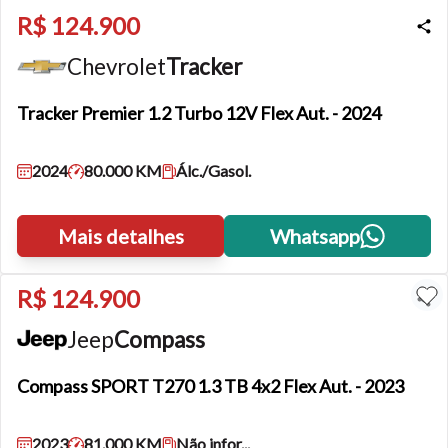
R$ 124.900
Chevrolet
Tracker
Tracker
Premier 1.2 Turbo 12V Flex Aut. - 2024
2024
80.000 KM
Álc./Gasol.
Mais detalhes
Whatsapp
R$ 124.900
Jeep
Compass
Compass
SPORT T270 1.3 TB 4x2 Flex Aut. - 2023
2023
81.000 KM
Não infor...