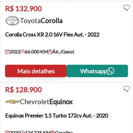
R$ 132.900
Toyota
Corolla
Corolla
Cross XR 2.0 16V Flex Aut. - 2022
2022
66.000 KM
Álc./Gasol.
Mais detalhes
Whatsapp
R$ 128.900
Chevrolet
Equinox
Tamanho do texto
Equinox
Premier 1.5 Turbo 172cv Aut. - 2020
Para aumentar ou diminuir a fonte em nosso site, utilize os
2020
124.225 KM
Gasolina