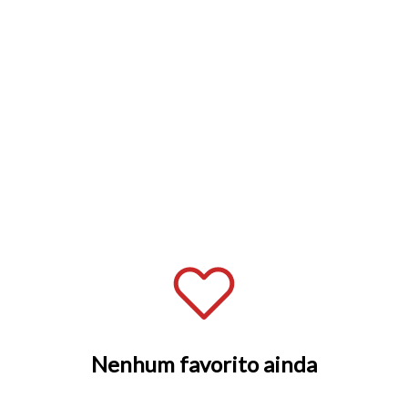
o do texto
entar ou diminuir a fonte em nosso site, utilize os atalhos Ctrl+ (
) e Ctrl- (para diminuir) no seu teclado.
Nenhum favorito ainda