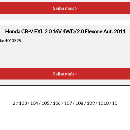
Saiba mais
Honda CR-V EXL 2.0 16V 4WD/2.0 Flexone Aut. 2011
cia: 4013825
Saiba mais
2 / 10
3 / 10
4 / 10
5 / 10
6 / 10
7 / 10
8 / 10
9 / 10
10 / 10