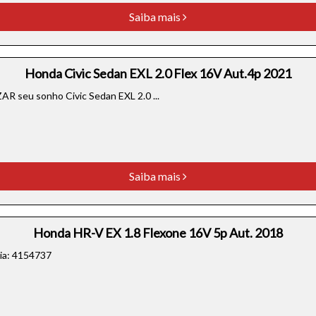
Saiba mais
o do texto
entar ou diminuir a fonte em nosso site, utilize os atalhos Ctrl+ (
Honda Civic Sedan EXL 2.0 Flex 16V Aut.4p 2021
) e Ctrl- (para diminuir) no seu teclado.
seu sonho Civic Sedan EXL 2.0 ...
Saiba mais
Honda HR-V EX 1.8 Flexone 16V 5p Aut. 2018
cia: 4154737