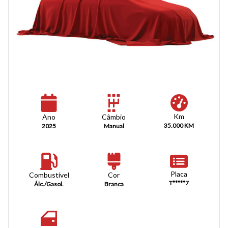
Km
Câmbio
Ano
35.000 KM
Manual
2025
Placa
Combustível
Cor
T*****7
Álc./Gasol.
Branca