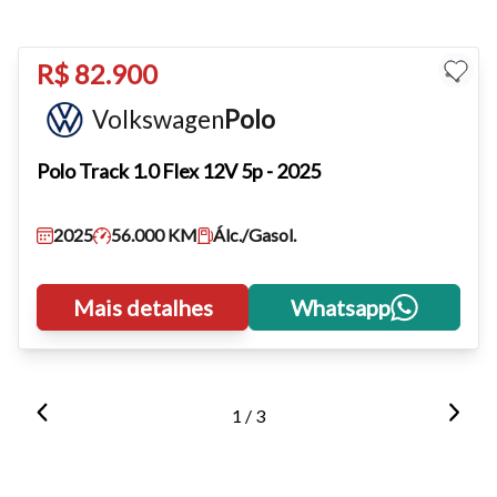
Para aumentar ou diminuir a fonte em nosso site, utilize os
R$ 82.900
atalhos Ctrl+ (para aumentar) e Ctrl- (para diminuir) no seu
Volkswagen
Polo
teclado.
Polo
Track 1.0 Flex 12V 5p - 2025
Fechar
2025
56.000 KM
Álc./Gasol.
Mais detalhes
Whatsapp
1 / 3