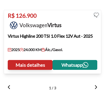
Para aumentar ou diminuir a fonte em nosso site, utilize os
R$ 126.900
atalhos Ctrl+ (para aumentar) e Ctrl- (para diminuir) no seu
Volkswagen
Virtus
teclado.
Virtus
Highline 200 TSI 1.0 Flex 12V Aut - 2025
Fechar
2025
24.000 KM
Álc./Gasol.
Mais detalhes
Whatsapp
1 / 3