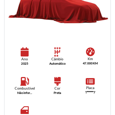
Km
Câmbio
Ano
47.000 KM
Automático
2025
Placa
Combustível
Cor
T*****7
Não infor...
Preta